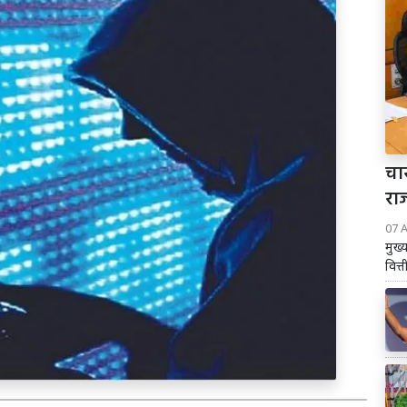
चार
रा
07 
मुख्
वित्