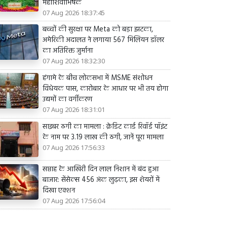
महाशिवाभिषेक
07 Aug 2026 18:37:45
बच्चों की सुरक्षा पर Meta को बड़ा झटका,
अमेरिकी अदालत ने लगाया 567 मिलियन डॉलर
का अतिरिक्त जुर्माना
07 Aug 2026 18:32:30
हंगामे के बीच लोकसभा में MSME संशोधन
विधेयक पास, कारोबार के आधार पर भी तय होगा
उद्यमों का वर्गीकरण
07 Aug 2026 18:31:01
साइबर ठगी का मामला : क्रेडिट कार्ड रिवॉर्ड पॉइंट
के नाम पर 3.19 लाख की ठगी, जानें पूरा मामला
07 Aug 2026 17:56:33
सप्ताह के आखिरी दिन लाल निशान में बंद हुआ
बाजार: सेंसेक्स 456 अंक लुढ़का, इस शेयरों में
दिखा एक्शन
07 Aug 2026 17:56:04