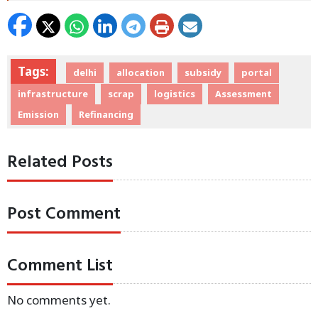
Tags:
delhi
allocation
subsidy
portal
infrastructure
scrap
logistics
Assessment
Emission
Refinancing
Related Posts
Post Comment
Comment List
No comments yet.