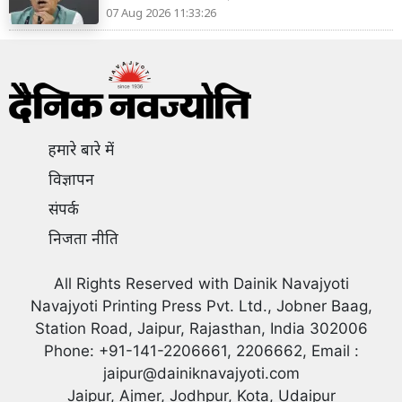
07 Aug 2026 11:33:26
हमारे बारे में
विज्ञापन
संपर्क
निजता नीति
All Rights Reserved with Dainik Navajyoti
Navajyoti Printing Press Pvt. Ltd., Jobner Baag,
Station Road, Jaipur, Rajasthan, India 302006
Phone: +91-141-2206661, 2206662, Email :
jaipur@dainiknavajyoti.com
Jaipur, Ajmer, Jodhpur, Kota, Udaipur