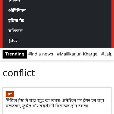
स्वास्थ्य
ओपिनियन
इंडिया गेट
राशिफल
ईपेपर
Trending
india news
Mallikarjun Kharge
Jaip
conflict
दुनिया
मिडिल ईस्ट में बढ़ा युद्ध का खतरा: अमेरिका पर ईरान का बड़ा
पलटवार, कुवैत और बहरीन में मिसाइल-ड्रोन हमला