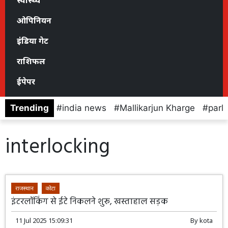
स्वास्थ्य
ओपिनियन
इंडिया गेट
राशिफल
ईपेपर
Trending
india news
Mallikarjun Kharge
parl
interlocking
राजस्थान
कोटा
इंटरलॉकिंग से ईटे निकलने शुरू, खस्ताहाल सड़क
11 Jul 2025 15:09:31
By
kota