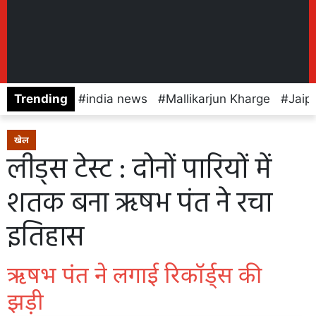
Trending
india news
Mallikarjun Kharge
Jaip
खेल
लीड्स टेस्ट : दोनों पारियों में
शतक बना ऋषभ पंत ने रचा
इतिहास
ऋषभ पंत ने लगाई रिकॉर्ड्स की
झड़ी