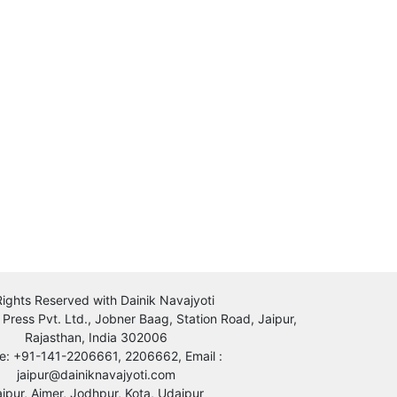
 Rights Reserved with Dainik Navajyoti
 Press Pvt. Ltd., Jobner Baag, Station Road, Jaipur,
Rajasthan, India 302006
e: +91-141-2206661, 2206662, Email :
jaipur@dainiknavajyoti.com
aipur, Ajmer, Jodhpur, Kota, Udaipur