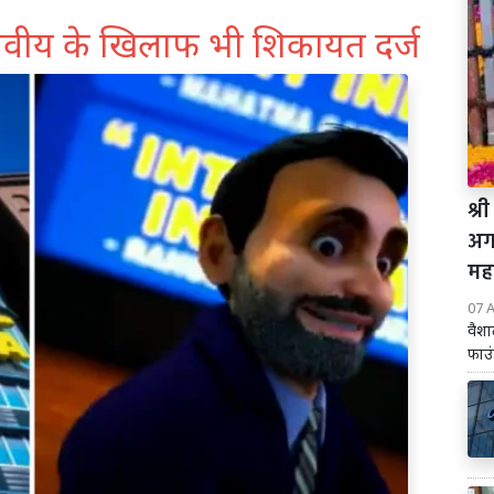
लवीय के खिलाफ भी शिकायत दर्ज
श्र
अगस
मह
07 
वैशा
फाउं