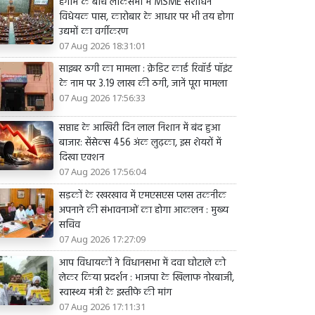
हंगामे के बीच लोकसभा में MSME संशोधन
विधेयक पास, कारोबार के आधार पर भी तय होगा
उद्यमों का वर्गीकरण
07 Aug 2026 18:31:01
साइबर ठगी का मामला : क्रेडिट कार्ड रिवॉर्ड पॉइंट
के नाम पर 3.19 लाख की ठगी, जानें पूरा मामला
07 Aug 2026 17:56:33
सप्ताह के आखिरी दिन लाल निशान में बंद हुआ
बाजार: सेंसेक्स 456 अंक लुढ़का, इस शेयरों में
दिखा एक्शन
07 Aug 2026 17:56:04
सड़कों के रखरखाव में एमएसएस प्लस तकनीक
अपनाने की संभावनाओं का होगा आकलन : मुख्य
सचिव
07 Aug 2026 17:27:09
आप विधायकों ने विधानसभा में दवा घोटाले को
लेकर किया प्रदर्शन : भाजपा के खिलाफ नोरबाजी,
स्वास्थ्य मंत्री के इस्तीफे की मांग
07 Aug 2026 17:11:31