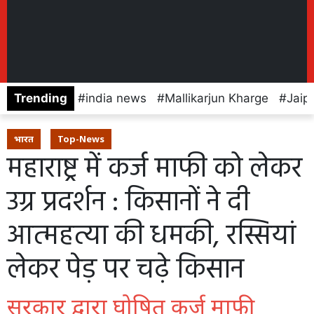
Trending
india news
Mallikarjun Kharge
Jaip
भारत
Top-News
महाराष्ट्र में कर्ज माफी को लेकर
उग्र प्रदर्शन : किसानों ने दी
आत्महत्या की धमकी, रस्सियां
लेकर पेड़ पर चढ़े किसान
सरकार द्वारा घोषित कर्ज माफी