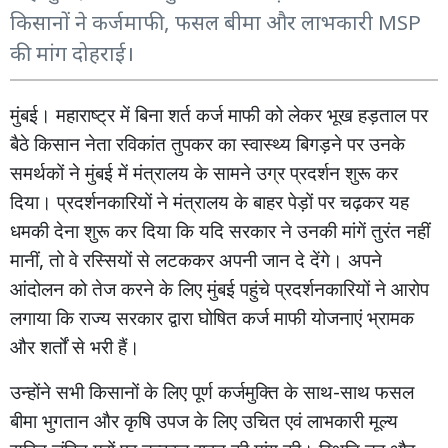
किसानों ने कर्जमाफी, फसल बीमा और लाभकारी MSP
की मांग दोहराई।
मुंबई। महाराष्ट्र
में
बिना
शर्त
कर्ज
माफी
को
लेकर
भूख
हड़ताल
पर
बैठे
किसान
नेता
रविकांत
तुपकर
का
स्वास्थ्य
बिगड़ने पर
उनके
समर्थकों
ने
मुंबई
में
मंत्रालय
के
सामने
उग्र
प्रदर्शन
शुरू
कर
दिया। प्रदर्शनकारियों
ने
मंत्रालय
के
बाहर
पेड़ों
पर
चढ़कर
यह
धमकी
देना
शुरू
कर
दिया
कि
यदि
सरकार
ने
उनकी
मांगें
तुरंत
नहीं
,
मानीं
तो
वे
रस्सियों
से
लटककर
अपनी
जान
दे
देंगे। अपने
आंदोलन
को
तेज
करने
के
लिए
मुंबई
पहुंचे
प्रदर्शनकारियों
ने
आरोप
लगाया
कि
राज्य
सरकार
द्वारा
घोषित
कर्ज
माफी
योजनाएं भ्रामक
और
शर्तों
से
भरी
हैं।
-
उन्होंने
सभी
किसानों
के
लिए
पूर्ण
कर्जमुक्ति
के
साथ
साथ
फसल
बीमा
भुगतान
और
कृषि
उपज
के
लिए
उचित
एवं
लाभकारी
मूल्य