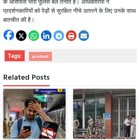
के
आसपास
भारी
पुलिस
बल
तैनात
है।
अधिकारियों
ने
प्रदर्शनकारियों
को
पेड़ों
से
सुरक्षित
नीचे
उतारने
के
लिए
उनके
साथ
बातचीत
की
है।
Tags:
protest
Related Posts