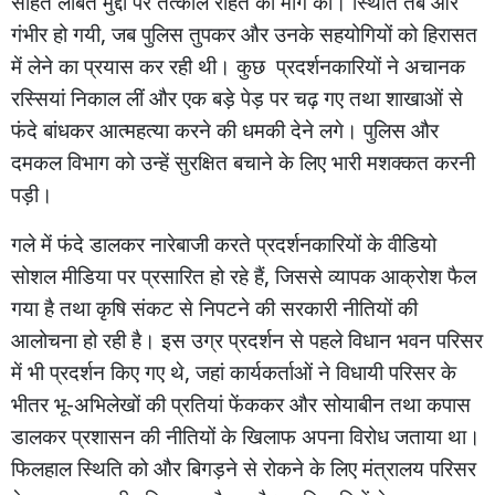
सहित
लंबित
मुद्दों
पर
तत्काल
राहत
की
मांग
की। स्थिति
तब
और
,
गंभीर
हो
गयी
जब
पुलिस
तुपकर
और
उनके
सहयोगियों
को
हिरासत
में
लेने
का
प्रयास
कर
रही
थी।
कुछ
प्रदर्शनकारियों
ने
अचानक
रस्सियां
निकाल
लीं
और
एक
बड़े
पेड़
पर
चढ़
गए
तथा
शाखाओं
से
फंदे
बांधकर
आत्महत्या
करने
की
धमकी
देने
लगे।
पुलिस
और
दमकल
विभाग
को
उन्हें
सुरक्षित
बचाने
के
लिए
भारी
मशक्कत
करनी
पड़ी।
गले
में
फंदे
डालकर
नारेबाजी
करते
प्रदर्शनकारियों
के
वीडियो
,
सोशल
मीडिया
पर
प्रसारित
हो
रहे
हैं
जिससे
व्यापक
आक्रोश
फैल
गया
है
तथा
कृषि
संकट
से
निपटने
की
सरकारी
नीतियों
की
आलोचना
हो
रही
है। इस
उग्र
प्रदर्शन
से
पहले
विधान
भवन
परिसर
,
में
भी
प्रदर्शन
किए
गए
थे
जहां
कार्यकर्ताओं
ने
विधायी
परिसर
के
-
भीतर
भू
अभिलेखों
की
प्रतियां
फेंककर
और
सोयाबीन
तथा
कपास
डालकर
प्रशासन
की
नीतियों
के
खिलाफ
अपना
विरोध
जताया
था।
फिलहाल
स्थिति
को
और
बिगड़ने
से
रोकने
के
लिए
मंत्रालय
परिसर