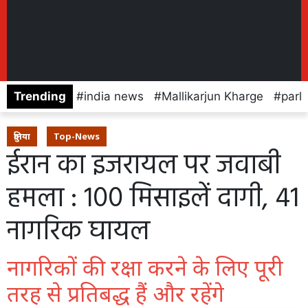
Trending
india news
Mallikarjun Kharge
parl
दुनिया
Top-News
ईरान का इजरायल पर जवाबी
हमला : 100 मिसाइलें दागी, 41
नागरिक घायल
नागरिकों की रक्षा करने के लिए पूरी
तरह से प्रतिबद्ध हैं और रहेंगे