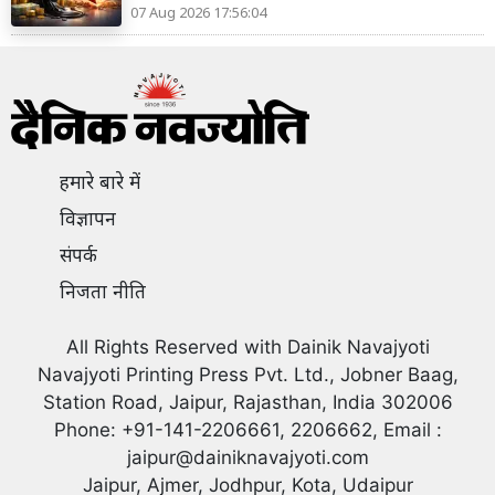
07 Aug 2026 17:56:04
हमारे बारे में
विज्ञापन
संपर्क
निजता नीति
All Rights Reserved with Dainik Navajyoti
Navajyoti Printing Press Pvt. Ltd., Jobner Baag,
Station Road, Jaipur, Rajasthan, India 302006
Phone: +91-141-2206661, 2206662, Email :
jaipur@dainiknavajyoti.com
Jaipur, Ajmer, Jodhpur, Kota, Udaipur