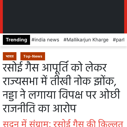
Trending
india news
Mallikarjun Kharge
parl
भारत
Top-News
रसोई गैस आपूर्ति को लेकर
राज्यसभा में तीखी नोक झोंक,
नड्डा ने लगाया विपक्ष पर ओछी
राजनीति का आरोप
सदन में संग्राम: रसोई गैस की किल्लत