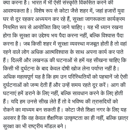
क्या
करना
है।
भारत
में
भी
ऐसी
संस्कृति
विकसित
करने
की
आवश्यकता
है।
विशेष
रूप
से
कोटा
जैसे
शहर
में
,
जहां
हजारों
युवा
घर
से
दूर
रहकर
अध्ययन
कर
रहे
हैं
,
सुरक्षा
जागरूकता
कार्यक्रम
नियमित
रूप
से
आयोजित
किए
जाने
चाहिए।
यह
भी
ध्यान
रखना
होगा
कि
सुरक्षा
का
उद्देश्य
भय
पैदा
करना
नहीं
,
बल्कि
विश्वास
पैदा
करना
है।
जब
किसी
शहर
में
सुरक्षा
व्यवस्था
मजबूत
होती
है
तो
वहां
रहने
वाले
लोग
अधिक
आत्मविश्वास
के
साथ
अपना
कार्य
कर
पाते
हैं।
दिल्ली
और
लखनऊ
की
घटनाओं
से
हमें
यह
सीखना
चाहिए
कि
किसी
भी
दुर्घटना
के
बाद
केवल
दोषी
खोज
लेना
पर्याप्त
नहीं
है।
अधिक
महत्वपूर्ण
यह
है
कि
हम
उन
परिस्थितियों
को
पहचानें
जो
ऐसी
दुर्घटनाओं
को
जन्म
देती
हैं
और
उन्हें
समय
रहते
दूर
करें।
आग
की
घटनाएं
हमें
डराने
के
लिए
नहीं
,
बल्कि
सावधान
करने
के
लिए
होती
हैं।
यदि
हम
उनसे
सीख
लेते
हैं
तो
वे
भविष्य
की
त्रासदियों
को
रोकने
का
माध्यम
बन
सकती
हैं।
कोटा
जैसे
शिक्षा
नगर
के
लिए
यह
अवसर
है
कि
वह
केवल
शैक्षणिक
उत्कृष्टता
का
ही
नहीं
,
बल्कि
छात्र
सुरक्षा
का
भी
राष्ट्रीय
मॉडल
बने।