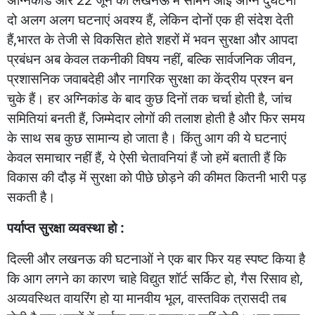
दो
अलग
अलग
घटनाएं
अवश्य
हैं
,
लेकिन
दोनों
एक
ही
संदेश
देती
हैं
,
भारत
के
तेजी
से
विकसित
होते
शहरों
में
भवन
सुरक्षा
और
आपदा
प्रबंधन
अब
केवल
तकनीकी
विषय
नहीं
,
बल्कि
सार्वजनिक
जीवन
,
प्रशासनिक
जवाबदेही
और
नागरिक
सुरक्षा
का
केंद्रीय
प्रश्न
बन
चुके
हैं।
हर
अग्निकांड
के
बाद
कुछ
दिनों
तक
चर्चा
होती
है
,
जांच
समितियां
बनती
हैं
,
जिम्मेदार
लोगों
की
तलाश
होती
है
और
फिर
समय
के
साथ
सब
कुछ
सामान्य
हो
जाता
है।
किंतु
आग
की
ये
घटनाएं
केवल
समाचार
नहीं
हैं
,
ये
ऐसी
चेतावनियां
हैं
जो
हमें
बताती
हैं
कि
विकास
की
दौड़
में
सुरक्षा
को
पीछे
छोड़ने
की
कीमत
कितनी
भारी
पड़
सकती
है।
पर्याप्त
सुरक्षा
व्यवस्था
हो :
दिल्ली
और
लखनऊ
की
घटनाओं
ने
एक
बार
फिर
यह
स्पष्ट
किया
है
कि
आग
लगने
का
कारण
चाहे
विद्युत
शॉर्ट
सर्किट
हो
,
गैस
रिसाव
हो
,
अव्यवस्थित
वायरिंग
हो
या
मानवीय
भूल
,
वास्तविक
त्रासदी
तब