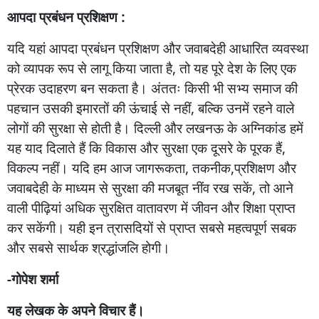
आपदा
प्रबंधन
प्रशिक्षण :
यदि
यहां
आपदा
प्रबंधन
प्रशिक्षण
और
जवाबदेही
आधारित
व्यवस्था
को
व्यापक
रूप
से
लागू
किया
जाता
है
,
तो
यह
पूरे
देश
के
लिए
एक
प्रेरक
उदाहरण
बन
सकता
है।
अंततः
किसी
भी
सभ्य
समाज
की
पहचान
उसकी
इमारतों
की
ऊंचाई
से
नहीं
,
बल्कि
उनमें
रहने
वाले
लोगों
की
सुरक्षा
से
होती
है।
दिल्ली
और
लखनऊ
के
अग्निकांड
हमें
यह
याद
दिलाते
हैं
कि
विकास
और
सुरक्षा
एक
दूसरे
के
पूरक
हैं
,
विकल्प
नहीं।
यदि
हम
आज
जागरूकता
,
तकनीक
,
प्रशिक्षण
और
जवाबदेही
के
माध्यम
से
सुरक्षा
की
मजबूत
नींव
रख
सकें
,
तो
आने
वाली
पीढ़ियां
अधिक
सुरक्षित
वातावरण
में
जीवन
और
शिक्षा
प्राप्त
कर
सकेंगी।
यही
इन
त्रासदियों
से
प्राप्त
सबसे
महत्वपूर्ण
सबक
और
सबसे
सार्थक
श्रद्धांजलि
होगी।
-गोपेश
शर्मा
यह
लेखक
के
अपने
विचार
हैं।