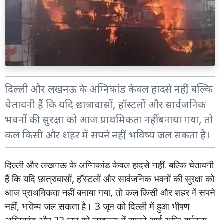
दिल्ली और लखनऊ के अग्निकांड केवल हादसे नहीं, बल्कि
चेतावनी हैं कि यदि छात्रावासों, हॉस्टलों और सार्वजनिक
भवनों की सुरक्षा को आज प्राथमिकता नहीं बनाया गया, तो
कल किसी और शहर में सपने नहीं, भविष्य जल सकता है।
दिल्ली
और
लखनऊ
के
अग्निकांड
केवल
हादसे
नहीं
,
बल्कि
चेतावनी
हैं
कि
यदि
छात्रावासों
,
हॉस्टलों
और
सार्वजनिक
भवनों
की
सुरक्षा
को
आज
प्राथमिकता
नहीं
बनाया
गया
,
तो
कल
किसी
और
शहर
में
सपने
नहीं
,
भविष्य
जल
सकता
है।
3
जून
को
दिल्ली
में
हुआ
भीषण
अग्निकांड
और
22
जून
को
लखनऊ
में
सामने
आई
अग्नि
दुर्घटना