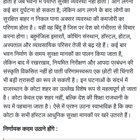
होती
है
जब
भवनों
में
पर्याप्त
सुरक्षा
व्यवस्था
नहीं
होती।
आग
लगना
कई
बार
दुर्घटना
हो
सकता
है
,
लेकिन
आग
लगने
के
बाद
लोगों
का
सुरक्षित
बाहर
न
निकल
पाना
अक्सर
व्यवस्था
की
कमजोरी
का
परिणाम
होता
है।
यही
वह
बिंदु
है
जिस
पर
देश
को
गंभीरता
से
विचार
करना
होगा।
बहुमंजिला
इमारतें
,
कोचिंग
संस्थान
,
हॉस्टल
,
होटल
,
अस्पताल
और
व्यावसायिक
परिसर
तेजी
से
बढ़
रहे
हैं।
कई
बार
भवन
निर्माण
के
समय
सुरक्षा
मानकों
का
पालन
किया
जाता
है
,
लेकिन
बाद
में
रखरखाव
,
नियमित
निरीक्षण
और
आपदा
प्रबंधन
की
संस्कृति
विकसित
नहीं
हो
पाती
परिणामस्वरूप
एक
छोटी
सी
चिंगारी
भी
बड़ी
त्रासदी
का
रूप
ले
सकती
है।
इन
घटनाओं
के
संदर्भ
में
राजस्थान
के
कोटा
शहर
का
उल्लेख
विशेष
रूप
से
महत्वपूर्ण
हो
जाता
है।
कोटा
केवल
एक
शहर
नहीं
,
बल्कि
देश
की
शिक्षा
राजधानी
के
रूप
में
पहचाना
जाता
है।
ऐसे
में
प्रश्न
उठना
स्वाभाविक
है
कि
क्या
कोटा
के
सभी
हॉस्टल
आधुनिक
सुरक्षा
मानकों
पर
खरे
उतरते
हैं।
निर्णायक
कदम
उठाने
होंगे :