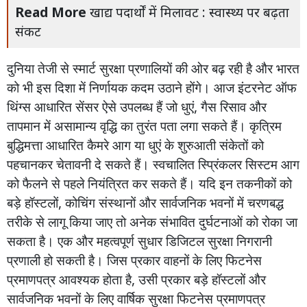
Read More
खाद्य पदार्थों में मिलावट : स्वास्थ्य पर बढ़ता
संकट
दुनिया
तेजी
से
स्मार्ट
सुरक्षा
प्रणालियों
की
ओर
बढ़
रही
है
और
भारत
को
भी
इस
दिशा
में
निर्णायक
कदम
उठाने
होंगे।
आज
इंटरनेट
ऑफ
थिंग्स
आधारित
सेंसर
ऐसे
उपलब्ध
हैं
जो
धुएं
,
गैस
रिसाव
और
तापमान
में
असामान्य
वृद्धि
का
तुरंत
पता
लगा
सकते
हैं।
कृत्रिम
बुद्धिमत्ता
आधारित
कैमरे
आग
या
धुएं
के
शुरुआती
संकेतों
को
पहचानकर
चेतावनी
दे
सकते
हैं।
स्वचालित
स्प्रिंकलर
सिस्टम
आग
को
फैलने
से
पहले
नियंत्रित
कर
सकते
हैं।
यदि
इन
तकनीकों
को
बड़े
हॉस्टलों
,
कोचिंग
संस्थानों
और
सार्वजनिक
भवनों
में
चरणबद्ध
तरीके
से
लागू
किया
जाए
तो
अनेक
संभावित
दुर्घटनाओं
को
रोका
जा
सकता
है।
एक
और
महत्वपूर्ण
सुधार
डिजिटल
सुरक्षा
निगरानी
प्रणाली
हो
सकती
है।
जिस
प्रकार
वाहनों
के
लिए
फिटनेस
प्रमाणपत्र
आवश्यक
होता
है
,
उसी
प्रकार
बड़े
हॉस्टलों
और
सार्वजनिक
भवनों
के
लिए
वार्षिक
सुरक्षा
फिटनेस
प्रमाणपत्र