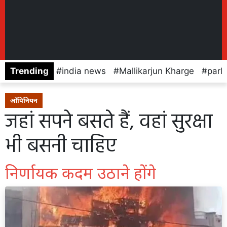
Trending
india news
Mallikarjun Kharge
parl
ओपिनियन
जहां सपने बसते हैं, वहां सुरक्षा
भी बसनी चाहिए
निर्णायक कदम उठाने होंगे