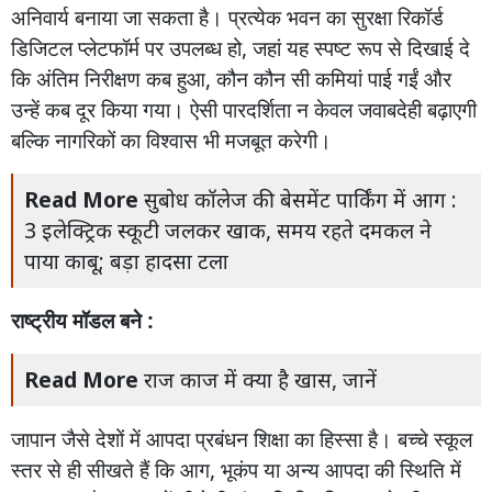
अनिवार्य
बनाया
जा
सकता
है।
प्रत्येक
भवन
का
सुरक्षा
रिकॉर्ड
डिजिटल
प्लेटफॉर्म
पर
उपलब्ध
हो
,
जहां
यह
स्पष्ट
रूप
से
दिखाई
दे
कि
अंतिम
निरीक्षण
कब
हुआ
,
कौन
कौन
सी
कमियां
पाई
गईं
और
उन्हें
कब
दूर
किया
गया।
ऐसी
पारदर्शिता
न
केवल
जवाबदेही
बढ़ाएगी
बल्कि
नागरिकों
का
विश्वास
भी
मजबूत
करेगी।
Read More
सुबोध कॉलेज की बेसमेंट पार्किंग में आग :
3 इलेक्ट्रिक स्कूटी जलकर खाक, समय रहते दमकल ने
पाया काबू; बड़ा हादसा टला
राष्ट्रीय
मॉडल
बने :
Read More
राज काज में क्या है खास, जानें
जापान
जैसे
देशों
में
आपदा
प्रबंधन
शिक्षा
का
हिस्सा
है।
बच्चे
स्कूल
स्तर
से
ही
सीखते
हैं
कि
आग
,
भूकंप
या
अन्य
आपदा
की
स्थिति
में