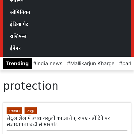
स्वास्थ्य
ओपिनियन
इंडिया गेट
राशिफल
ईपेपर
Trending
india news
Mallikarjun Kharge
parl
protection
राजस्थान
जयपुर
सेंट्रल जेल में हफ्तावसूली का आरोप, रुपए नहीं देने पर
सजायाफ्ता बंदी से मारपीट