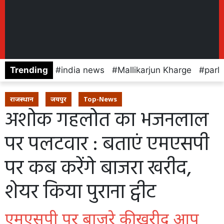
Trending
india news
Mallikarjun Kharge
parl
राजस्थान
जयपुर
Top-News
अशोक गहलोत का भजनलाल
पर पलटवार : बताएं एमएसपी
पर कब करेंगे बाजरा खरीद,
शेयर किया पुराना ट्वीट
एमएसपी पर बाजरे की खरीद आप