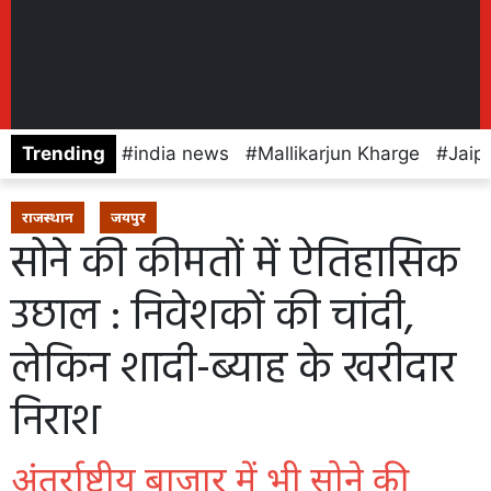
Trending
india news
Mallikarjun Kharge
Jaip
राजस्थान
जयपुर
सोने की कीमतों में ऐतिहासिक
उछाल : निवेशकों की चांदी,
लेकिन शादी-ब्याह के खरीदार
निराश
अंतर्राष्ट्रीय बाजार में भी सोने की