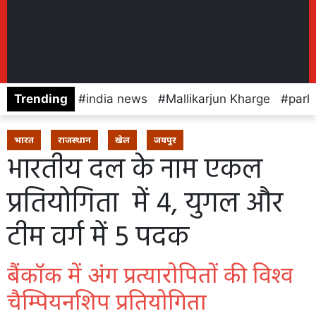
Trending
india news
Mallikarjun Kharge
parl
भारत
राजस्थान
खेल
जयपुर
भारतीय दल के नाम एकल
प्रतियोगिता में 4, युगल और
टीम वर्ग में 5 पदक
बैंकॉक में अंग प्रत्यारोपितों की विश्व
चैम्पियनशिप प्रतियोगिता