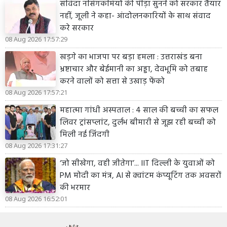
संविदा नर्सिंगकर्मियों की पीड़ा सुनने को सरकार तैयार
नहीं, जूली ने कहा- आंदोलनकारियों के साथ संवाद
करे सरकार
08 Aug 2026 17:57:29
खड़गे का भाजपा पर बड़ा हमला : उत्तराखंड बना
भ्रष्टाचार और बेईमानी का अड्डा, देवभूमि को तबाह
करने वालों को सत्ता से उखाड़ फेंको
08 Aug 2026 17:57:21
महात्मा गांधी अस्पताल : 4 साल की बच्ची का सफल
लिवर ट्रांसप्लांट, दुर्लभ बीमारी से जूझ रही बच्ची को
मिली नई जिंदगी
08 Aug 2026 17:31:27
‘जो सीखेगा, वही जीतेगा’... IIT दिल्ली के युवाओं को
PM मोदी का मंत्र, AI से क्वांटम कंप्यूटिंग तक अवसरों
की भरमार
08 Aug 2026 16:52:01