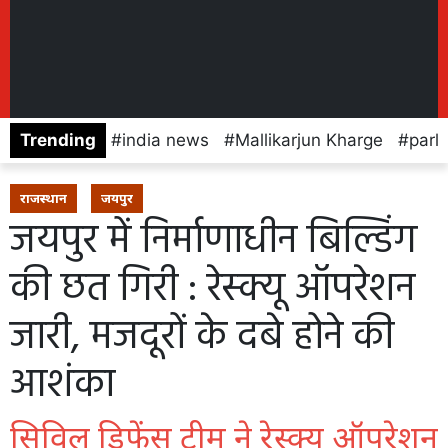
Trending
india news
Mallikarjun Kharge
parl
राजस्थान
जयपुर
जयपुर में निर्माणाधीन बिल्डिंग
की छत गिरी : रेस्क्यू ऑपरेशन
जारी, मजदूरों के दबे होने की
आशंका
सिविल डिफेंस टीम ने रेस्क्यू ऑपरेशन