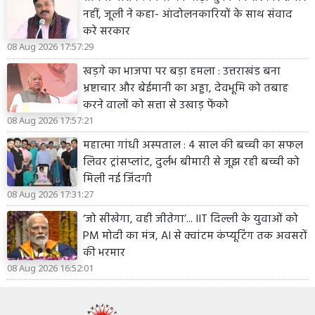
नहीं, जूली ने कहा- आंदोलनकारियों के साथ संवाद
करे सरकार
08 Aug 2026 17:57:29
खड़गे का भाजपा पर बड़ा हमला : उत्तराखंड बना
भ्रष्टाचार और बेईमानी का अड्डा, देवभूमि को तबाह
करने वालों को सत्ता से उखाड़ फेंको
08 Aug 2026 17:57:21
महात्मा गांधी अस्पताल : 4 साल की बच्ची का सफल
लिवर ट्रांसप्लांट, दुर्लभ बीमारी से जूझ रही बच्ची को
मिली नई जिंदगी
08 Aug 2026 17:31:27
‘जो सीखेगा, वही जीतेगा’... IIT दिल्ली के युवाओं को
PM मोदी का मंत्र, AI से क्वांटम कंप्यूटिंग तक अवसरों
की भरमार
08 Aug 2026 16:52:01