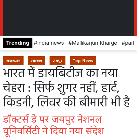
Trending
india news
Mallikarjun Kharge
parl
राजस्थान
स्वास्थ्य
जयपुर
Top-News
भारत में डायबिटीज का नया
चेहरा : सिर्फ शुगर नहीं, हार्ट,
किडनी, लिवर की बीमारी भी है
डॉक्टर्स डे पर जयपुर नेशनल
यूनिवर्सिटी ने दिया नया संदेश