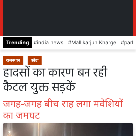
Trending
india news
Mallikarjun Kharge
parl
राजस्थान
कोटा
हादसों का कारण बन रही
कैटल युक्त सड़कें
जगह-जगह बीच राह लगा मवेशियों
का जमघट