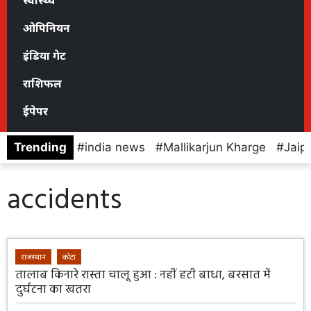
स्वास्थ्य
ओपिनियन
इंडिया गेट
राशिफल
ईपेपर
Trending
india news
Mallikarjun Kharge
Jaip
accidents
राजस्थान
कोटा
तालाब किनारे रास्ता चालू हुआ : नहीं हटी बाधा, बरसात में
दुर्घटना का खतरा