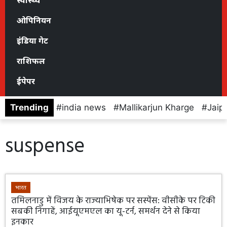
स्वास्थ्य
ओपिनियन
इंडिया गेट
राशिफल
ईपेपर
Trending
india news
Mallikarjun Kharge
Jaip
suspense
भारत
तमिलनाडु में विजय के राज्याभिषेक पर सस्पेंस: वीसीके पर टिकी
सबकी निगाहें, आईयूएमएल का यू-टर्न, समर्थन देने से किया
इनकार