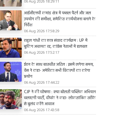
06 Aug 2026 18:29:11
आईजीएनपी कमांड क्षेत्र में फसल पैटर्न और जल
उपयोग की समीक्षा, समेकित कार्ययोजना बनाने के
निर्देश
06 Aug 2026 17:58:29
राहुल गांधी का छात्र संवाद कार्यक्रम : UP में
बुकिंग अचानक रद्द, कांग्रेस नेताओं में हलचल
06 Aug 2026 17:52:17
ईरान के साथ बातचीत जटिल : इसमें लगेगा समय,
वेंस ने कहा- अमेरिका सभी विकल्पों का करेगा
प्रयोग
06 Aug 2026 17:44:22
CJP ने की घोषणा : क्या बोलती पब्लिक अभियान
चलाएगी पार्टी, दीपके ने कहा- लोकतांत्रिक तरीके
से बुलंद करेंगे आवाज
06 Aug 2026 17:43:58