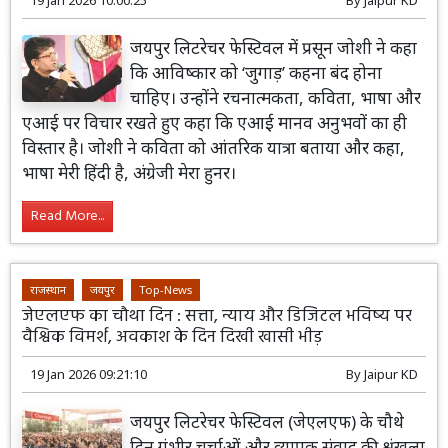
जयपुर लिटरेचर फेस्टिवल में प्रसून जोशी ने कहा
कि आविष्कार को ‘जुगाड़’ कहना बंद होना
चाहिए। उन्होंने रचनात्मकता, कविता, भाषा और
एआई पर विचार रखते हुए कहा कि एआई मानव अनुभवों का ही
विस्तार है। जोशी ने कविता को आंतरिक यात्रा बताया और कहा,
भाषा मेरी हिंदी है, अंग्रेजी मेरा हुनर।
Read More...
राजस्थान
जयपुर
Top-News
जेएलएफ का चौथा दिन : सत्ता, न्याय और डिजिटल भविष्य पर
वैश्विक विमर्श, अवकाश के दिन दिखी खासी भीड़
19 Jan 2026 09:21:10
By
Jaipur KD
जयपुर लिटरेचर फेस्टिवल (जेएलएफ) के चौथे
दिन गंभीर चर्चाओं और व्यापक संवाद की श्रृंखला