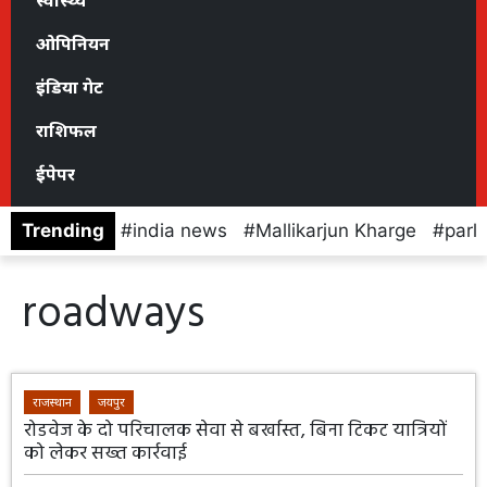
स्वास्थ्य
ओपिनियन
इंडिया गेट
राशिफल
ईपेपर
Trending
india news
Mallikarjun Kharge
parl
roadways
राजस्थान
जयपुर
रोडवेज के दो परिचालक सेवा से बर्खास्त, बिना टिकट यात्रियों
को लेकर सख्त कार्रवाई