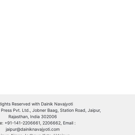
 Rights Reserved with Dainik Navajyoti
 Press Pvt. Ltd., Jobner Baag, Station Road, Jaipur,
Rajasthan, India 302006
e: +91-141-2206661, 2206662, Email :
jaipur@dainiknavajyoti.com