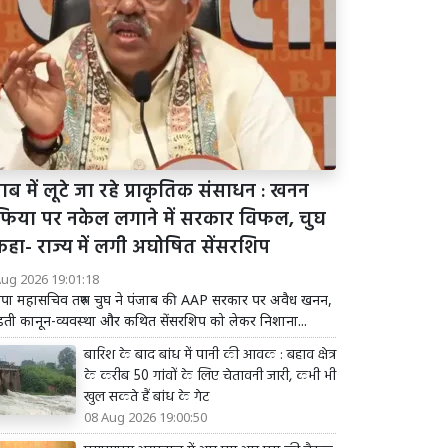
ाब में लूटे जा रहे प्राकृतिक संसाधन : खनन
फिया पर नकेल लगाने में सरकार विफल, चुघ
कहा- राज्य में लगी अघोषित सेंसरशिप
Aug 2026 19:01:18
पा महासचिव तरुण चुघ ने पंजाब की AAP सरकार पर अवैध खनन,
़ती कानून-व्यवस्था और कथित सेंसरशिप को लेकर निशाना...
बारिश के बाद बांध में पानी की आवक : बहाव क्षेत्र
के करीब 50 गांवों के लिए चेतावनी जारी, कभी भी
खुल सकते हैं बांध के गेट
08 Aug 2026 19:00:50