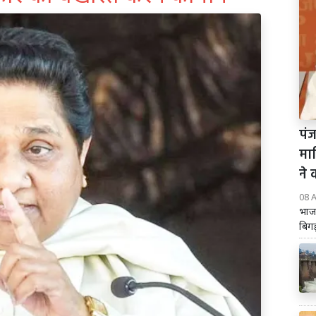
पंज
मा
ने 
08 
भाज
बिगड