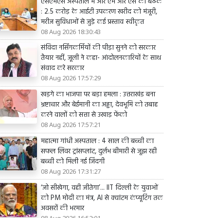
एसएमएस अस्पताल में आर एम आर एस की बैठक
: 2.5 करोड़ के आईटी उपकरण खरीद को मंजूरी,
मरीज सुविधाओं से जुड़े कई प्रस्ताव स्वीकृत
08 Aug 2026 18:30:43
संविदा नर्सिंगकर्मियों की पीड़ा सुनने को सरकार
तैयार नहीं, जूली ने कहा- आंदोलनकारियों के साथ
संवाद करे सरकार
08 Aug 2026 17:57:29
खड़गे का भाजपा पर बड़ा हमला : उत्तराखंड बना
भ्रष्टाचार और बेईमानी का अड्डा, देवभूमि को तबाह
करने वालों को सत्ता से उखाड़ फेंको
08 Aug 2026 17:57:21
महात्मा गांधी अस्पताल : 4 साल की बच्ची का
सफल लिवर ट्रांसप्लांट, दुर्लभ बीमारी से जूझ रही
बच्ची को मिली नई जिंदगी
08 Aug 2026 17:31:27
‘जो सीखेगा, वही जीतेगा’... IIT दिल्ली के युवाओं
को PM मोदी का मंत्र, AI से क्वांटम कंप्यूटिंग तक
अवसरों की भरमार
08 Aug 2026 16:52:01