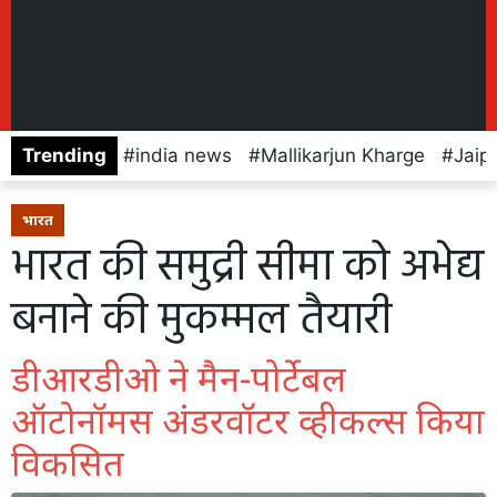
Trending
india news
Mallikarjun Kharge
Jaip
भारत
भारत की समुद्री सीमा को अभेद्य
बनाने की मुकम्मल तैयारी
डीआरडीओ ने मैन-पोर्टेबल
ऑटोनॉमस अंडरवॉटर व्हीकल्स किया
विकसित