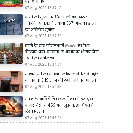
महाशिवाभिषेक
07 Aug 2026 18:37:45
बच्चों की सुरक्षा पर Meta को बड़ा झटका,
अमेरिकी अदालत ने लगाया 567 मिलियन डॉलर
का अतिरिक्त जुर्माना
07 Aug 2026 18:32:30
हंगामे के बीच लोकसभा में MSME संशोधन
विधेयक पास, कारोबार के आधार पर भी तय होगा
उद्यमों का वर्गीकरण
07 Aug 2026 18:31:01
साइबर ठगी का मामला : क्रेडिट कार्ड रिवॉर्ड पॉइंट
के नाम पर 3.19 लाख की ठगी, जानें पूरा मामला
07 Aug 2026 17:56:33
सप्ताह के आखिरी दिन लाल निशान में बंद हुआ
बाजार: सेंसेक्स 456 अंक लुढ़का, इस शेयरों में
दिखा एक्शन
07 Aug 2026 17:56:04