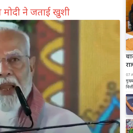
म मोदी ने जताई खुशी
चार
रा
07 
मुख्
वित्