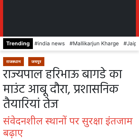
Trending
india news
Mallikarjun Kharge
Jaip
राजस्थान
जयपुर
राज्यपाल हरिभाऊ बागडे का
माउंट आबू दौरा, प्रशासनिक
तैयारियां तेज
संवेदनशील स्थानों पर सुरक्षा इंतजाम
बढ़ाए