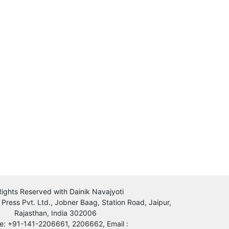
 Rights Reserved with Dainik Navajyoti
 Press Pvt. Ltd., Jobner Baag, Station Road, Jaipur,
Rajasthan, India 302006
e: +91-141-2206661, 2206662, Email :