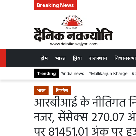
Breaking News
होम
भारत
दुनिया
राजस्थान
विधानसभा
Trending
india news
Mallikarjun Kharge
भारत
बिजनेस
आरबीआई के नीतिगत निर
नजर, सेंसेक्स 270.07 अ
पर 81451.01 अंक पर ह