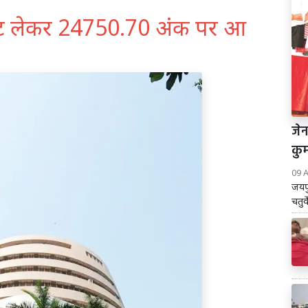
ावट लेकर 24750.70 अंक पर आ
जेन
कुम
09 
जयपु
चतुर