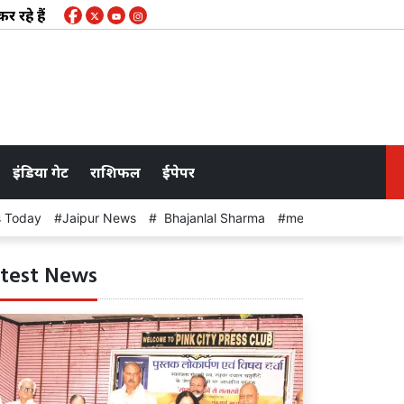
हैं: कुमार प्रशांत
मौत का जुगाड़... और ट्रैफिक पुलिस बेखबर! जय
इंडिया गेट
राशिफल
ईपेपर
s Today
Jaipur News
Bhajanlal Sharma
meeting
test News