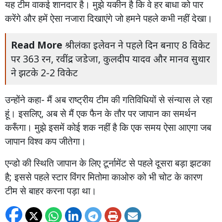
यह
टीम
वाकई
शानदार
है।
मुझे
यकीन
है
कि
वे
हर
बाधा
को
पार
करेंगे
और
हमें
ऐसा
नजारा
दिखाएंगे
जो
हमने
पहले
कभी
नहीं
देखा।
Read More
श्रीलंका इलेवन ने पहले दिन बनाए 8 विकेट
पर 363 रन, रवींद्र जडेजा, कुलदीप यादव और मानव सुथार
ने झटके 2-2 विकेट
उन्होंने
कहा
-
मैं
अब
राष्ट्रीय
टीम
की
गतिविधियों
से
संन्यास
ले
रहा
हूं।
इसलिए
,
अब
से
मैं
एक
फैन
के
तौर
पर
जापान
का
समर्थन
करूँगा।
मुझे
इसमें
कोई
शक
नहीं
है
कि
एक
समय
ऐसा
आएगा
जब
जापान
विश्व
कप
जीतेगा।
एन्डो
की
स्थिति
जापान
के
लिए
टूर्नामेंट
से
पहले
दूसरा
बड़ा
झटका
है
;
इससे
पहले
स्टार
विंगर
मितोमा
काओरु
को
भी
चोट
के
कारण
टीम
से
बाहर
करना
पड़ा
था।