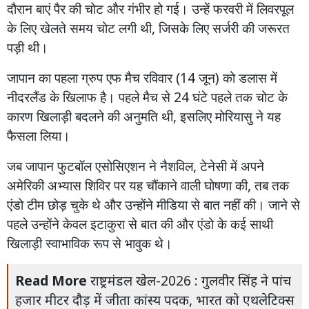
दौरान
बाएं
पैर
की
चोट
और
गंभीर
हो
गई।
उन्हें
फरवरी
में
लिवरपूल
के
लिए
खेलते
समय
चोट
लगी
थी
,
जिसके
लिए
सर्जरी
की
जरूरत
पड़ी
थी।
जापान
का
पहला
ग्रुप
एफ
मैच
रविवार
(14
जून
)
को
डलास
में
नीदरलैंड
के
खिलाफ
है।
पहले
मैच
से
24
घंटे
पहले
तक
चोट
के
कारण
खिलाड़ी
बदलने
की
अनुमति
थी
,
इसलिए
मोरियासु
ने
यह
फैसला
लिया।
जब
जापान
फुटबॉल
एसोसिएशन
ने
नैशविल
,
टेनेसी
में
अपने
अमेरिकी
अभ्यास
शिविर
पर
यह
चौंकाने
वाली
घोषणा
की
,
तब
तक
एंडो
टीम
छोड़
चुके
थे
और
उन्होंने
मीडिया
से
बात
नहीं
की।
जाने
से
पहले
उन्होंने
केवल
इटाकुरा
से
बात
की
और
एंडो
के
कई
साथी
खिलाड़ी
स्वाभाविक
रूप
से
भावुक
थे।
Read More
राष्ट्रमंडल खेल-2026 : गुलवीर सिंह ने पांच
हजार मीटर दौड़ में जीता कांस्य पदक, भारत को एथलेटिक्स