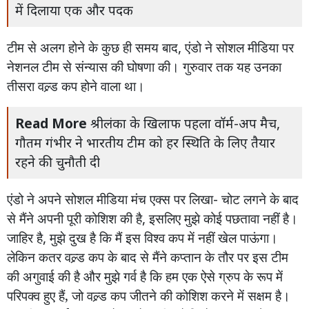
में दिलाया एक और पदक
टीम
से
अलग
होने
के
कुछ
ही
समय
बाद
,
एंडो
ने
सोशल
मीडिया
पर
नेशनल
टीम
से
संन्यास
की
घोषणा
की।
गुरुवार
तक
यह
उनका
तीसरा
वल्र्ड
कप
होने
वाला
था।
Read More
श्रीलंका के खिलाफ पहला वॉर्म-अप मैच,
गौतम गंभीर ने भारतीय टीम को हर स्थिति के लिए तैयार
रहने की चुनौती दी
एंडो
ने
अपने
सोशल
मीडिया
मंच
एक्स
पर
लिखा
-
चोट
लगने
के
बाद
से
मैंने
अपनी
पूरी
कोशिश
की
है
,
इसलिए
मुझे
कोई
पछतावा
नहीं
है।
जाहिर
है
,
मुझे
दुख
है
कि
मैं
इस
विश्व
कप
में
नहीं
खेल
पाऊंगा।
लेकिन
कतर
वल्र्ड
कप
के
बाद
से
मैंने
कप्तान
के
तौर
पर
इस
टीम
की
अगुवाई
की
है
और
मुझे
गर्व
है
कि
हम
एक
ऐसे
ग्रुप
के
रूप
में
परिपक्व
हुए
हैं,
जो
वल्र्ड
कप
जीतने
की
कोशिश
करने
में
सक्षम
है।