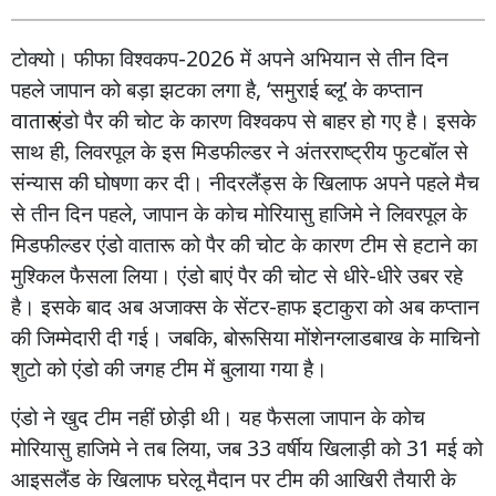
टोक्यो। फीफा
विश्वकप
-2026
में
अपने
अभियान
से
तीन
दिन
पहले
जापान
को
बड़ा
झटका
लगा
है
, ‘
समुराई
ब्लू
’
के
कप्तान
वातारु
एंडो
पैर
की
चोट
के
कारण
विश्वकप
से
बाहर
हो
गए
है।
इसके
साथ
ही,
लिवरपूल
के
इस
मिडफील्डर
ने
अंतरराष्ट्रीय
फुटबॉल
से
संन्यास
की
घोषणा
कर
दी।
नीदरलैंड्स
के
खिलाफ
अपने
पहले
मैच
से
तीन
दिन
पहले
,
जापान
के
कोच
मोरियासु
हाजिमे
ने
लिवरपूल
के
मिडफील्डर
एंडो
वातारू
को
पैर
की
चोट
के
कारण
टीम
से
हटाने
का
मुश्किल
फैसला
लिया।
एंडो
बाएं
पैर
की
चोट
से
धीरे
-
धीरे
उबर
रहे
है।
इसके
बाद
अब
अजाक्स
के
सेंटर
-
हाफ
इटाकुरा
को
अब
कप्तान
की
जिम्मेदारी
दी
गई।
जबकि,
बोरूसिया
मोंशेनग्लाडबाख
के
माचिनो
शुटो
को
एंडो
की
जगह
टीम
में
बुलाया
गया
है।
एंडो
ने
खुद
टीम
नहीं
छोड़ी
थी।
यह
फैसला
जापान
के
कोच
मोरियासु
हाजिमे
ने
तब
लिया,
जब
33
वर्षीय
खिलाड़ी
को
31
मई
को
आइसलैंड
के
खिलाफ
घरेलू
मैदान
पर
टीम
की
आखिरी
तैयारी
के