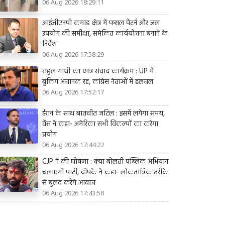
06 Aug 2026 18:29:11
आईजीएनपी कमांड क्षेत्र में फसल पैटर्न और जल
उपयोग की समीक्षा, समेकित कार्ययोजना बनाने के
निर्देश
06 Aug 2026 17:58:29
राहुल गांधी का छात्र संवाद कार्यक्रम : UP में
बुकिंग अचानक रद्द, कांग्रेस नेताओं में हलचल
06 Aug 2026 17:52:17
ईरान के साथ बातचीत जटिल : इसमें लगेगा समय,
वेंस ने कहा- अमेरिका सभी विकल्पों का करेगा
प्रयोग
06 Aug 2026 17:44:22
CJP ने की घोषणा : क्या बोलती पब्लिक अभियान
चलाएगी पार्टी, दीपके ने कहा- लोकतांत्रिक तरीके
से बुलंद करेंगे आवाज
06 Aug 2026 17:43:58