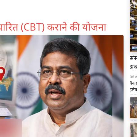
 आधारित (CBT) कराने की योजना
संस
अब 
06 
बैंक
इलेक