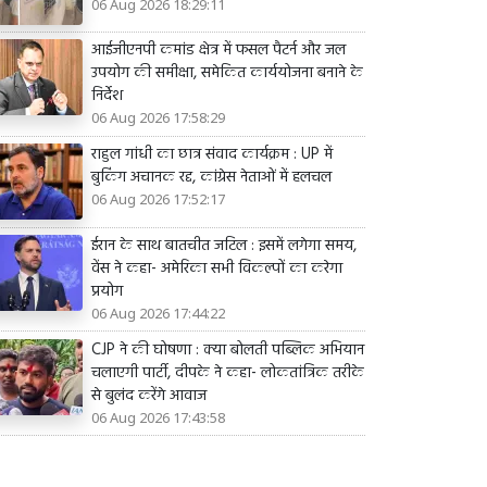
06 Aug 2026 18:29:11
आईजीएनपी कमांड क्षेत्र में फसल पैटर्न और जल
उपयोग की समीक्षा, समेकित कार्ययोजना बनाने के
निर्देश
06 Aug 2026 17:58:29
राहुल गांधी का छात्र संवाद कार्यक्रम : UP में
बुकिंग अचानक रद्द, कांग्रेस नेताओं में हलचल
06 Aug 2026 17:52:17
ईरान के साथ बातचीत जटिल : इसमें लगेगा समय,
वेंस ने कहा- अमेरिका सभी विकल्पों का करेगा
प्रयोग
06 Aug 2026 17:44:22
CJP ने की घोषणा : क्या बोलती पब्लिक अभियान
चलाएगी पार्टी, दीपके ने कहा- लोकतांत्रिक तरीके
से बुलंद करेंगे आवाज
06 Aug 2026 17:43:58