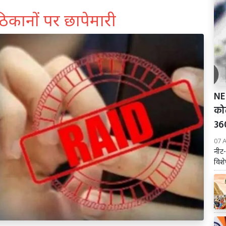
िकानों पर छापेमारी
NE
कोर
360
07 
नीट-
विशे