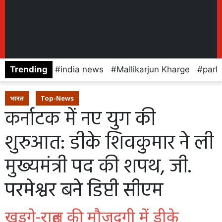
Trending
india news
Mallikarjun Kharge
parl
भारत
Top-News
कर्नाटक में नए युग की
शुरुआत: डीके शिवकुमार ने ली
मुख्यमंत्री पद की शपथ, जी.
परमेश्वर बने डिप्टी सीएम
खड़गे-राहुल की मौजूदगी में डीके