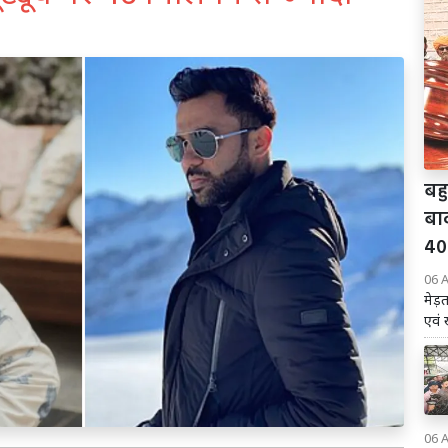
बहु
बा
40
06 
मेड़
एवं 
06 