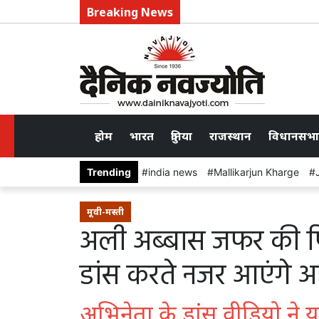
Breaking News
होम
भारत
दुनिया
राजस्थान
विधानसभा
Trending
india news
Mallikarjun Kharge
मूवी-मस्ती
अली अब्बास जफर की फिल
डांस करते नजर आएंगे अहा
अभिनेता के डांस वीडियो ने य