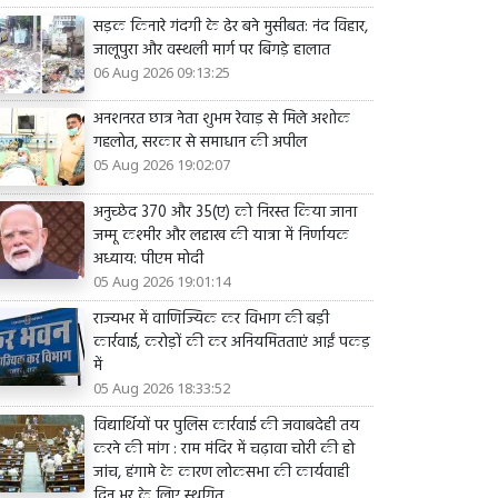
सड़क किनारे गंदगी के ढेर बने मुसीबत: नंद विहार,
जालूपुरा और वस्थली मार्ग पर बिगड़े हालात
06 Aug 2026 09:13:25
अनशनरत छात्र नेता शुभम रेवाड़ से मिले अशोक
गहलोत, सरकार से समाधान की अपील
05 Aug 2026 19:02:07
अनुच्छेद 370 और 35(ए) को निरस्त किया जाना
जम्मू कश्मीर और लद्दाख की यात्रा में निर्णायक
अध्याय: पीएम मोदी
05 Aug 2026 19:01:14
राज्यभर में वाणिज्यिक कर विभाग की बड़ी
कार्रवाई, करोड़ों की कर अनियमितताएं आईं पकड़
में
05 Aug 2026 18:33:52
विद्यार्थियों पर पुलिस कार्रवाई की जवाबदेही तय
करने की मांग : राम मंदिर में चढ़ावा चोरी की हो
जांच, हंगामे के कारण लोकसभा की कार्यवाही
दिन भर के लिए स्थगित