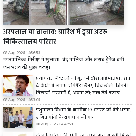
अस्पताल या तालाब! बारिश में डूबा अटरू
चिकित्सालय परिसर
08 Aug 2026 14:56:53
नगरपालिका निरीक्षण में खुलासा, बंद नालियां और खराब ड्रेनेज बनीं
जलभराव की मुख्य वजह।
प्रयागराज में 'छात्रों की गूंज' से बौखलाई भाजपा : रात
के अंधेरे में लगाए प्रोपेगैंडा बैनर, चिब बोले- जितनी
तिकड़में अपनानी हैं, अपना लो; छात्र देंगे जवाब
08 Aug 2026 14:53:05
पशुपालन विभाग के कार्मिक 19 अगस्त को देंगे धरना,
लंबित मांगों के समाधान की मांग
08 Aug 2026 14:42:51
वेतन निर्धारण की होगी पुनः गहन जांच, गलती मिलने