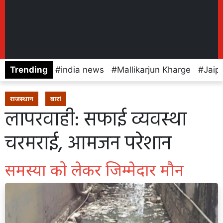
Trending
india news
Mallikarjun Kharge
Jaip
राजस्थान
बारां
लापरवाही: सफाई व्यवस्था
चरमराई, आमजन परेशान
समस्या को लेकर जिम्मेदार मौन