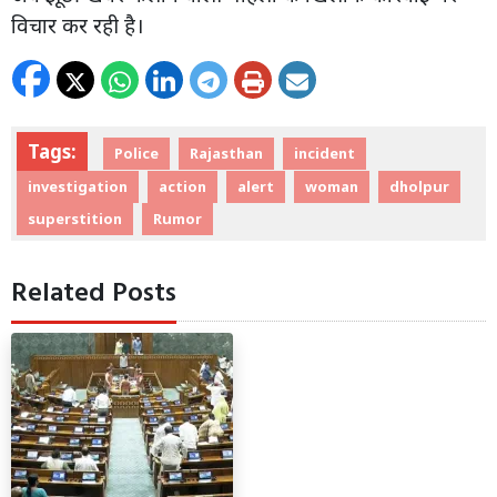
विचार कर रही है।
Tags:
Police
Rajasthan
incident
investigation
action
alert
woman
dholpur
superstition
Rumor
Related Posts