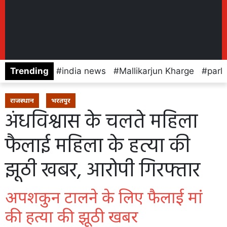
Trending
india news
Mallikarjun Kharge
parl
राजस्थान
भरतपुर
अंधविश्वास के चलते महिला
फैलाई महिला के हत्या की
झूठी खबर, आरोपी गिरफ्तार
अपशकुन टालने के लिए फैलाई मां
की हत्या की झूठी खबर