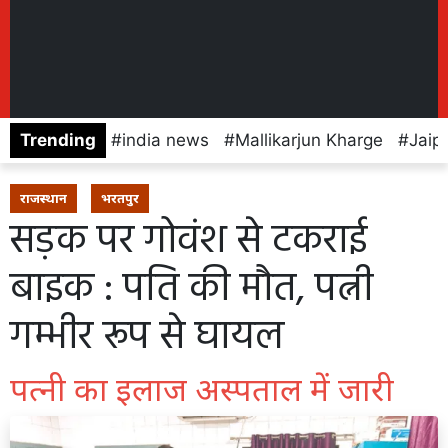
Trending
india news
Mallikarjun Kharge
Jaip
राजस्थान
भरतपुर
सड़क पर गोवंश से टकराई
बाइक : पति की मौत, पत्नी
गम्भीर रूप से घायल
पत्नी का इलाज अस्पताल में जारी