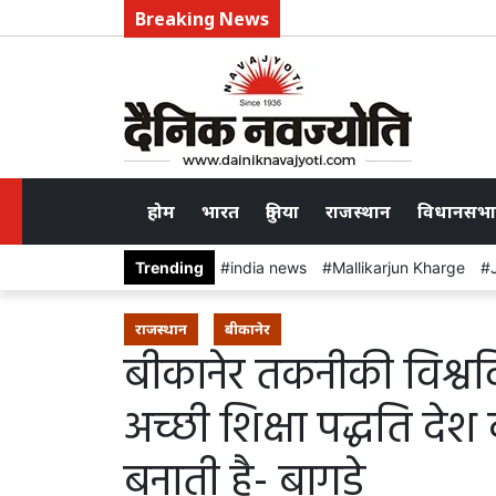
Breaking News
होम
भारत
दुनिया
राजस्थान
विधानसभा
Trending
india news
Mallikarjun Kharge
राजस्थान
बीकानेर
बीकानेर तकनीकी विश्ववि
अच्छी शिक्षा पद्धति दे
बनाती है- बागडे