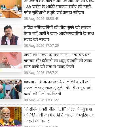
एसएमएस अस्पताल में आर एम आर एस की बैठक
: 2.5 करोड़ के आईटी उपकरण खरीद को मंजूरी,
मरीज सुविधाओं से जुड़े कई प्रस्ताव स्वीकृत
08 Aug 2026 18:30:43
संविदा नर्सिंगकर्मियों की पीड़ा सुनने को सरकार
तैयार नहीं, जूली ने कहा- आंदोलनकारियों के साथ
संवाद करे सरकार
08 Aug 2026 17:57:29
खड़गे का भाजपा पर बड़ा हमला : उत्तराखंड बना
भ्रष्टाचार और बेईमानी का अड्डा, देवभूमि को तबाह
करने वालों को सत्ता से उखाड़ फेंको
08 Aug 2026 17:57:21
महात्मा गांधी अस्पताल : 4 साल की बच्ची का
सफल लिवर ट्रांसप्लांट, दुर्लभ बीमारी से जूझ रही
बच्ची को मिली नई जिंदगी
08 Aug 2026 17:31:27
‘जो सीखेगा, वही जीतेगा’... IIT दिल्ली के युवाओं
को PM मोदी का मंत्र, AI से क्वांटम कंप्यूटिंग तक
अवसरों की भरमार
08 Aug 2026 16:52:01