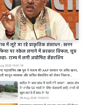
ाब में लूटे जा रहे प्राकृतिक संसाधन : खनन
फिया पर नकेल लगाने में सरकार विफल, चुघ
कहा- राज्य में लगी अघोषित सेंसरशिप
Aug 2026 19:01:18
पा महासचिव तरुण चुघ ने पंजाब की AAP सरकार पर अवैध खनन,
़ती कानून-व्यवस्था और कथित सेंसरशिप को लेकर निशाना...
बारिश के बाद बांध में पानी की आवक : बहाव क्षेत्र
के करीब 50 गांवों के लिए चेतावनी जारी, कभी भी
खुल सकते हैं बांध के गेट
08 Aug 2026 19:00:50