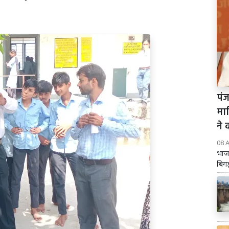
पंज
मा
ने 
08 
भाज
बिगड