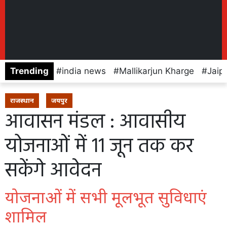
Trending
india news
Mallikarjun Kharge
Jaip
राजस्थान
जयपुर
आवासन मंडल : आवासीय
योजनाओं में 11 जून तक कर
सकेंगे आवेदन
योजनाओं में सभी मूलभूत सुविधाएं
शामिल