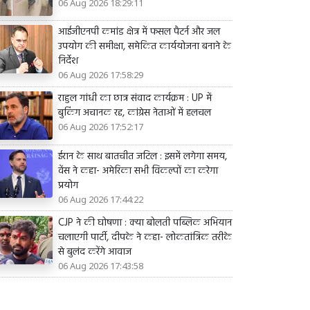
06 Aug 2026 18:29:11
आईजीएनपी कमांड क्षेत्र में फसल पैटर्न और जल
उपयोग की समीक्षा, समेकित कार्ययोजना बनाने के
निर्देश
06 Aug 2026 17:58:29
राहुल गांधी का छात्र संवाद कार्यक्रम : UP में
बुकिंग अचानक रद्द, कांग्रेस नेताओं में हलचल
06 Aug 2026 17:52:17
ईरान के साथ बातचीत जटिल : इसमें लगेगा समय,
वेंस ने कहा- अमेरिका सभी विकल्पों का करेगा
प्रयोग
06 Aug 2026 17:44:22
CJP ने की घोषणा : क्या बोलती पब्लिक अभियान
चलाएगी पार्टी, दीपके ने कहा- लोकतांत्रिक तरीके
से बुलंद करेंगे आवाज
06 Aug 2026 17:43:58