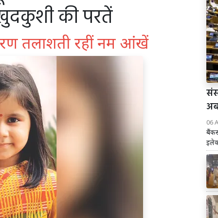
खुदकुशी की परतें
रण तलाशती रहीं नम आंखें
संस
अब 
06 
बैंक
इलेक