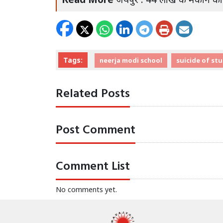
Tags:
neerja modi school
suicide of st
Related Posts
Post Comment
Comment List
No comments yet.