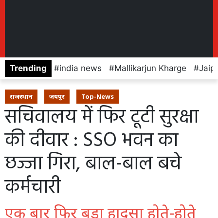
Trending
india news
Mallikarjun Kharge
Jaip
राजस्थान
जयपुर
Top-News
सचिवालय में फिर टूटी सुरक्षा
की दीवार : SSO भवन का
छज्जा गिरा, बाल-बाल बचे
कर्मचारी
एक बार फिर बड़ा हादसा होते-होते