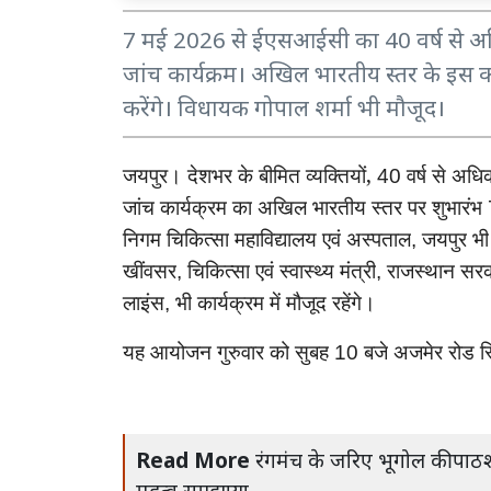
7 मई 2026 से ईएसआईसी का 40 वर्ष से अधिक 
जांच कार्यक्रम। अखिल भारतीय स्तर के इस कार्
करेंगे। विधायक गोपाल शर्मा भी मौजूद।
जयपुर। देशभर
के
बीमित
व्यक्तियों,
वर्ष
से
अधि
40
जांच
कार्यक्रम
का
अखिल
भारतीय
स्तर
पर
शुभारंभ
निगम
चिकित्सा
महाविद्यालय
एवं
अस्पताल
जयपुर
भी
,
खींवसर
चिकित्सा
एवं
स्वास्थ्य
मंत्री
राजस्थान
सर
,
,
लाइंस
भी
कार्यक्रम
में
मौजूद
रहेंगे।
,
यह
आयोजन
गुरुवार
को
सुबह
बजे
अजमेर
रोड
स
10
Read More
रंगमंच के जरिए भूगोल की पाठश
महत्व समझाया