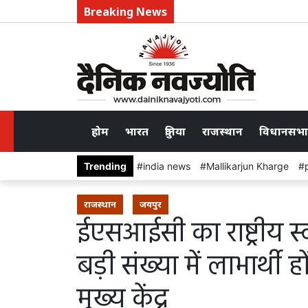
Breaking News
होम
भारत
दुनिया
राजस्थान
विधानसभा
Trending
india news
Mallikarjun Kharge
राजस्थान
जयपुर
ईएसआईसी का राष्ट्रीय स्
बड़ी संख्या में लाभार्थी
मुख्य केंद्र