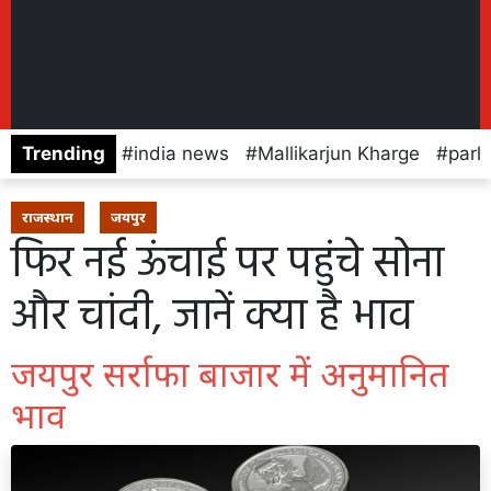
Trending
india news
Mallikarjun Kharge
parl
राजस्थान
जयपुर
फिर नई ऊंचाई पर पहुंचे सोना
और चांदी, जानें क्या है भाव
जयपुर सर्राफा बाजार में अनुमानित
भाव