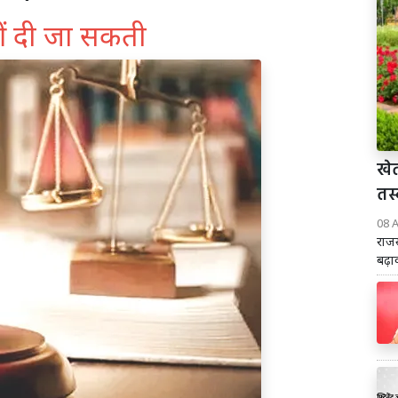
ीं दी जा सकती
खे
तस्
08 
राजस
बढ़ा