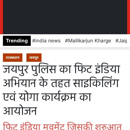
Trending
india news
Mallikarjun Kharge
Jaip
राजस्थान
जयपुर
जयपुर पुलिस का फिट इंडिया
अभियान के तहत साइकिलिंग
एवं योगा कार्यक्रम का
आयोजन
फिट इंडिया मूवमेंट जिसकी शुरुआत