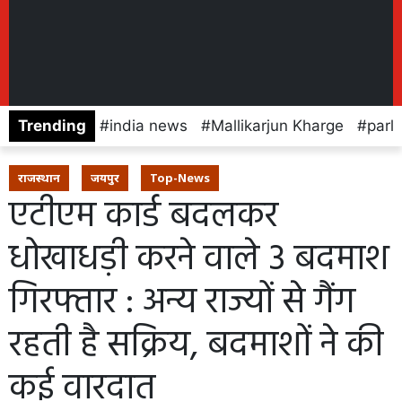
Trending
india news
Mallikarjun Kharge
parl
राजस्थान
जयपुर
Top-News
एटीएम कार्ड बदलकर
धोखाधड़ी करने वाले 3 बदमाश
गिरफ्तार : अन्य राज्यों से गैंग
रहती है सक्रिय, बदमाशों ने की
कई वारदात