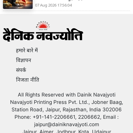
07 Aug 2026 17:56:04
हमारे बारे में
विज्ञापन
संपर्क
निजता नीति
All Rights Reserved with Dainik Navajyoti
Navajyoti Printing Press Pvt. Ltd., Jobner Baag,
Station Road, Jaipur, Rajasthan, India 302006
Phone: +91-141-2206661, 2206662, Email :
jaipur@dainiknavajyoti.com
Jaipur, Ajmer, Jodhpur, Kota, Udaipur