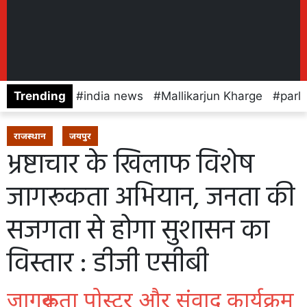
Trending
india news
Mallikarjun Kharge
parl
राजस्थान
जयपुर
भ्रष्टाचार के खिलाफ विशेष
जागरूकता अभियान, जनता की
सजगता से होगा सुशासन का
विस्तार : डीजी एसीबी
जागरूकता पोस्टर और संवाद कार्यक्रम