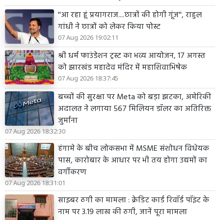
''आ रहा हूं प्रयागराज....छात्रों की होगी गूंज'', राहुल
गांधी ने छात्रों को लेकर किया पोस्ट
07 Aug 2026 19:02:11
श्री धर्म फाउंडेशन ट्रस्ट का भव्य आयोजन, 17 अगस्त
को झारखंड महादेव मंदिर में महाशिवाभिषेक
07 Aug 2026 18:37:45
बच्चों की सुरक्षा पर Meta को बड़ा झटका, अमेरिकी
अदालत ने लगाया 567 मिलियन डॉलर का अतिरिक्त
जुर्माना
07 Aug 2026 18:32:30
हंगामे के बीच लोकसभा में MSME संशोधन विधेयक
पास, कारोबार के आधार पर भी तय होगा उद्यमों का
वर्गीकरण
07 Aug 2026 18:31:01
साइबर ठगी का मामला : क्रेडिट कार्ड रिवॉर्ड पॉइंट के
नाम पर 3.19 लाख की ठगी, जानें पूरा मामला